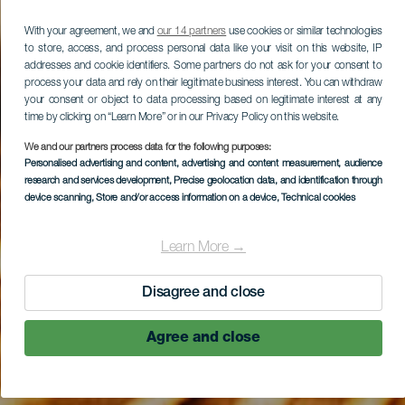
With your agreement, we and
our 14 partners
use cookies or similar technologies
to store, access, and process personal data like your visit on this website, IP
addresses and cookie identifiers. Some partners do not ask for your consent to
process your data and rely on their legitimate business interest. You can withdraw
your consent or object to data processing based on legitimate interest at any
time by clicking on “Learn More” or in our Privacy Policy on this website.
We and our partners process data for the following purposes:
Personalised advertising and content, advertising and content measurement, audience
research and services development
, Precise geolocation data, and identification through
device scanning
, Store and/or access information on a device
, Technical cookies
Learn More →
Disagree and close
Agree and close