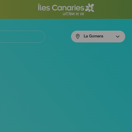
Menú
La Gomera
navigation
La
Gomera