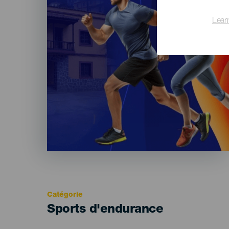
Lear
Catégorie
Categoría
Sports d'endurance
del