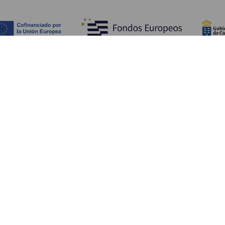
À VOIR ET À FAIRE
Lieux de charme de La Gomera
Sentiers de La Gomera
Plages de La Gomera
Musées et visites d'intérêt
Parcs de loisirs de La Gomera