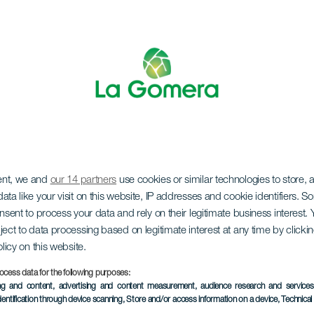
ent, we and
our 14 partners
use cookies or similar technologies to store,
stre Pantanera
ata like your visit on this website, IP addresses and cookie identifiers. 
onsent to process your data and rely on their legitimate business interest
ject to data processing based on legitimate interest at any time by click
olicy on this website.
ocess data for the following purposes:
31 December 2026
ing and content, advertising and content measurement, audience research and service
Localidad
Vallehermoso
dentification through device scanning
, Store and/or access information on a device
, Technica