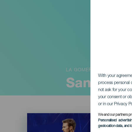
LA GOMERA
With your agreem
San Silve
process personal d
not ask for your c
your consent or ob
or in our Privacy P
Imagen
We and our partners pr
Listado
Personalised advertis
geolocation data, and i