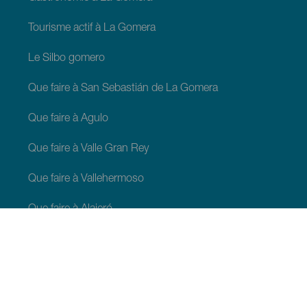
Tourisme actif à La Gomera
Le Silbo gomero
Que faire à San Sebastián de La Gomera
Que faire à Agulo
Que faire à Valle Gran Rey
Que faire à Vallehermoso
Que faire à Alajeró
Que faire à Hermigua