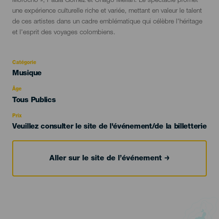
Morocho », Paula Gómez et Chago Melián. Le spectacle promet
une expérience culturelle riche et variée, mettant en valeur le talent
de ces artistes dans un cadre emblématique qui célèbre l'héritage
et l'esprit des voyages colombiens.
Catégorie
Categoría
Musique
del
evento
Âge
Edad
Tous Publics
Recomendada
Prix
Veuillez consulter le site de l'événement/de la billetterie
Aller sur le site de l’événement