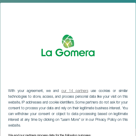
With your agreement, we and
our 14 partners
use cookies or similar
technologies to store, access, and process personal data like your visit on this
website, IP addresses and cookie identifiers. Some partners do not ask for your
LA GOMERA
consent to process your data and rely on their legitimate business interest. You
Le rêve d'un monde
can withdraw your consent or object to data processing based on legitimate
interest at any time by clicking on “Learn More” or in our Privacy Policy on this
nouveau
website.
We and our partners process data for the following purposes: