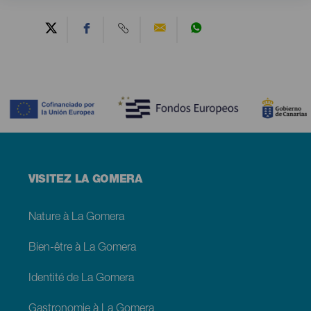
Contenido
Menú
VISITEZ LA GOMERA
footer
La
Gomera
Nature à La Gomera
Bien-être à La Gomera
Identité de La Gomera
Gastronomie à La Gomera