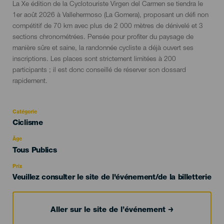
Descripción
La Xe édition de la Cyclotouriste Virgen del Carmen se tiendra le
del
1er août 2026 à Vallehermoso (La Gomera), proposant un défi non
evento
compétitif de 70 km avec plus de 2 000 mètres de dénivelé et 3
sections chronométrées. Pensée pour profiter du paysage de
manière sûre et saine, la randonnée cycliste a déjà ouvert ses
inscriptions. Les places sont strictement limitées à 200
participants ; il est donc conseillé de réserver son dossard
rapidement.
Catégorie
Categoría
Ciclisme
del
evento
Âge
Edad
Tous Publics
Recomendada
Prix
Veuillez consulter le site de l'événement/de la billetterie
Aller sur le site de l’événement