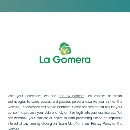
With your agreement, we and
our 14 partners
use cookies or similar
technologies to store, access, and process personal data like your visit on this
website, IP addresses and cookie identifiers. Some partners do not ask for your
LA GOMERA
consent to process your data and rely on their legitimate business interest. You
Cyclotouriste Virgen del
can withdraw your consent or object to data processing based on legitimate
interest at any time by clicking on “Learn More” or in our Privacy Policy on this
Carmen 2026
website.