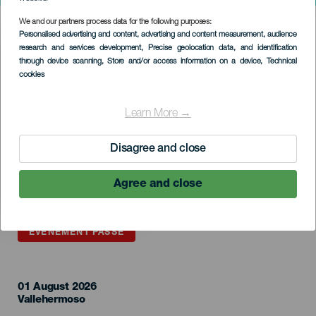
We and our partners process data for the following purposes:
Imagen
Personalised advertising and content, advertising and content measurement, audience
Listado
research and services development
, Precise geolocation data, and identification
through device scanning
, Store and/or access information on a device
, Technical
cookies
Learn More →
Disagree and close
Agree and close
ÉVÉNEMENT PASSÉ
01 August 2026
Localidad
Vallehermoso