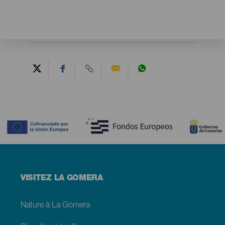
Contenido
Menú
VISITEZ LA GOMERA
footer
La
Gomera
Nature à La Gomera