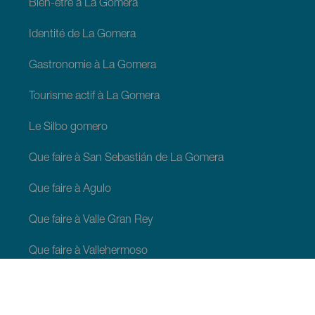
Bien-être à La Gomera
Identité de La Gomera
Gastronomie à La Gomera
Tourisme actif à La Gomera
Le Silbo gomero
Que faire à San Sebastián de La Gomera
Que faire à Agulo
Que faire à Valle Gran Rey
Que faire à Vallehermoso
Que faire à Alajeró
Que faire à Hermigua