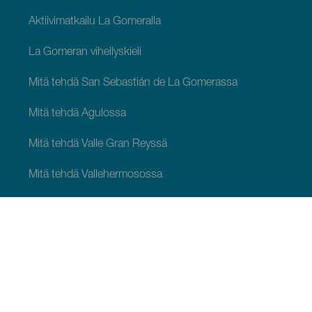
Aktiivimatkailu La Gomeralla
La Gomeran vihellyskieli
Mitä tehdä San Sebastián de La Gomerassa
Mitä tehdä Agulossa
Mitä tehdä Valle Gran Reyssä
Mitä tehdä Vallehermosossa
Mitä tehdä Alajeróssa
Mitä tehdä Hermiguassa