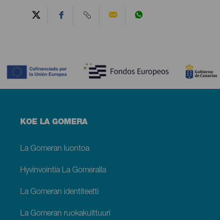
Contenido
Menú
KOE LA GOMERA
footer
La
Gomera
La Gomeran luontoa
Hyvinvointia La Gomeralla
La Gomeran identiteetti
La Gomeran ruokakulttuuri