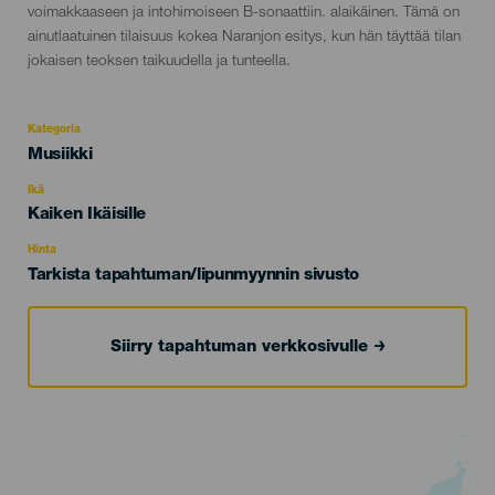
voimakkaaseen ja intohimoiseen B-sonaattiin. alaikäinen. Tämä on
ainutlaatuinen tilaisuus kokea Naranjon esitys, kun hän täyttää tilan
jokaisen teoksen taikuudella ja tunteella.
Kategoria
Categoría
Musiikki
del
evento
Ikä
Edad
Kaiken Ikäisille
Recomendada
Hinta
Tarkista tapahtuman/lipunmyynnin sivusto
Siirry tapahtuman verkkosivulle