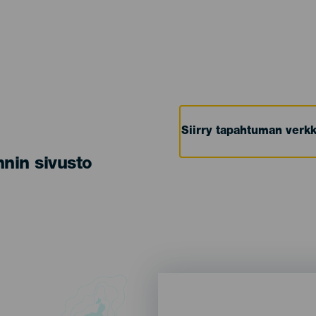
Siirry tapahtuman verkk
nin sivusto