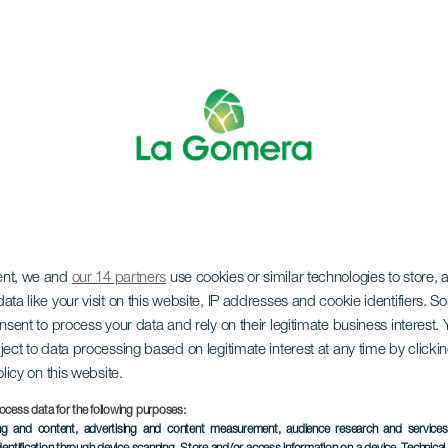
ent, we and
our 14 partners
use cookies or similar technologies to store,
udesta maailmasta
ata like your visit on this website, IP addresses and cookie identifiers. 
onsent to process your data and rely on their legitimate business interest
ject to data processing based on legitimate interest at any time by click
olicy on this website.
ocess data for the following purposes:
ing and content, advertising and content measurement, audience research and service
TOTEUTUNUT TAPAHTUMA