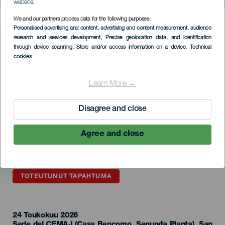
Musiikin värit
website.
We and our partners process data for the following purposes:
Imagen
Personalised advertising and content, advertising and content measurement, audience
Listado
research and services development
, Precise geolocation data, and identification
through device scanning
, Store and/or access information on a device
, Technical
cookies
Learn More →
Disagree and close
Agree and close
TOTEUTUNUT TAPAHTUMA
24 Toukokuu 2026
Localidad
Sede del CEMAJ (Casa Bencomo, Segunda Planta), San