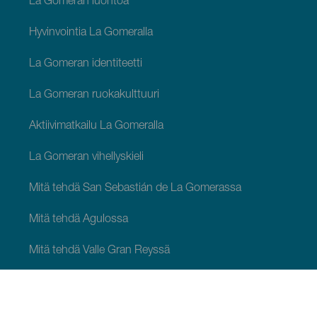
La Gomeran luontoa
Hyvinvointia La Gomeralla
La Gomeran identiteetti
La Gomeran ruokakulttuuri
Aktiivimatkailu La Gomeralla
La Gomeran vihellyskieli
Mitä tehdä San Sebastián de La Gomerassa
Mitä tehdä Agulossa
Mitä tehdä Valle Gran Reyssä
Mitä tehdä Vallehermosossa
Mitä tehdä Alajeróssa