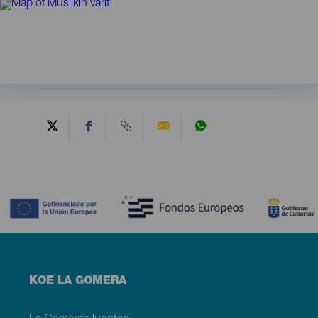
Contenido
Menú
KOE LA GOMERA
footer
La
Gomera