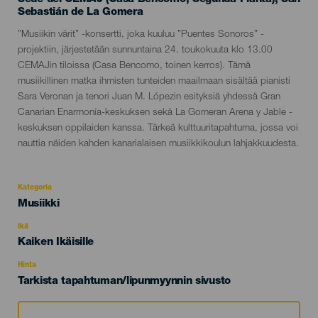
Sebastián de La Gomera
Descripción
”Musiikin värit” -konsertti, joka kuuluu ”Puentes Sonoros” -
del
projektiin, järjestetään sunnuntaina 24. toukokuuta klo 13.00
evento
CEMAJin tiloissa (Casa Bencomo, toinen kerros). Tämä
musiikillinen matka ihmisten tunteiden maailmaan sisältää pianisti
Sara Veronan ja tenori Juan M. Lópezin esityksiä yhdessä Gran
Canarian Enarmonía-keskuksen sekä La Gomeran Arena y Jable -
keskuksen oppilaiden kanssa. Tärkeä kulttuuritapahtuma, jossa voi
nauttia näiden kahden kanarialaisen musiikkikoulun lahjakkuudesta.
Kategoria
Categoría
Musiikki
del
evento
Ikä
Edad
Kaiken Ikäisille
Recomendada
Hinta
Tarkista tapahtuman/lipunmyynnin sivusto