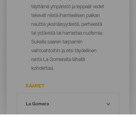
täyttämä ympäristö ja leppeät vedet
tekevät niistä ihanteellisen paikan
nauttia yksinäisyydestä, perheestä
tai ystävistä tai harrastaa nudismia.
Sukella saaren tarjoamiin
vaihtoehtoihin ja etsi täydellinen
ranta La Gomeralta lähellä
kohdettasi.
SAARET
KUNTA