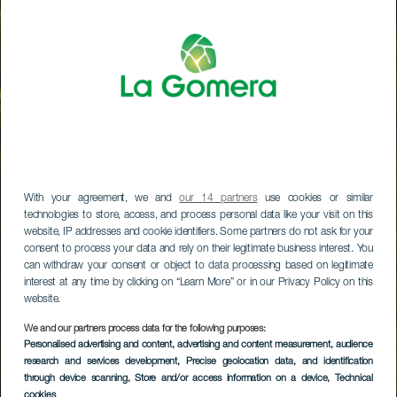
With your agreement, we and
our 14 partners
use cookies or similar
technologies to store, access, and process personal data like your visit on this
website, IP addresses and cookie identifiers. Some partners do not ask for your
consent to process your data and rely on their legitimate business interest. You
can withdraw your consent or object to data processing based on legitimate
interest at any time by clicking on “Learn More” or in our Privacy Policy on this
website.
We and our partners process data for the following purposes:
Personalised advertising and content, advertising and content measurement, audience
research and services development
, Precise geolocation data, and identification
through device scanning
, Store and/or access information on a device
, Technical
cookies