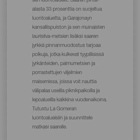
sen luontoalueet. Saaren pinta-
alasta 33 prosenttia on suojeltua
luontoaluetta, ja Garajonayn
kansallispuiston ja sen muinaisten
laurisilva-metsien lisäksi saaren
jyrkkä pinnanmuodostus tarjoaa
polkuja, jotka kulkevat tyypillisissä
jyrkänteiden, palmumetsien ja
porrastettujen viljelmien
maisemissa, joissa voit nauttia
välipalaa useilla piknikpaikoilla ja
lepoalueilla kaikkina vuodenaikoina.
Tutustu La Gomeran
luontoalueisiin ja suunnittele
matkasi saarelle.