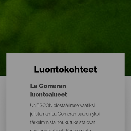
Luontokohteet
La Gomeran
luontoalueet
UNESCON biosfäärireservaatiksi
julistaman La Gomeran saaren yksi
tärkeimmistä houkutuksista ovat