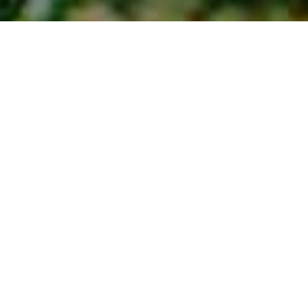
Ihastuttavia Paikkoja
>
La Gomera
>
Maatila
Ingenion rotkon alue
Ingenion rotkon yläosassa vuoren juurella sijaitsee alue, jolla
on täytynyt olla reheviä Kanarian laakeripuumetsiä, mutta
jotka kaadettiin valloituksen jälkeen ensimmäisten
vuosisatojen aikana sokeritilojen puun tarpeeseen. Metsä
joutui siten väistymään terassien ja palmujen tieltä, jotka
edelleen luovat ainutlaatuisen ympäristön. Alueella on noin
35 rakennusta, jotka ovat huonosti säilyneet tai joita on
laajennettu siten, että vanha siirtomaa-aikainen tyyli on
lähes kokonaan kadonnut.