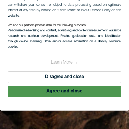
can withdraw your consent or object to data processing based on legitimate
interest at any time by clicking on “Learn More” or in our Privacy Policy on this
website.
We and our partners process data for the following purposes:
Personalised advertising and content, advertising and content measurement, audience
research and services development
, Precise geolocation data, and identification
through device scanning
, Store and/or access information on a device
, Technical
cookies
Learn More →
Disagree and close
Agree and close