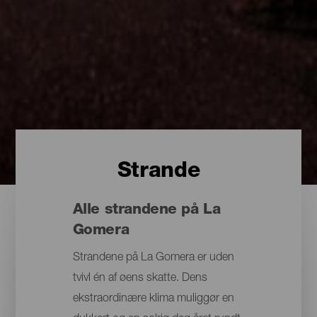
Strande
Alle strandene på La
Gomera
Strandene på La Gomera er uden
tvivl én af øens skatte. Dens
ekstraordinære klima muliggør en