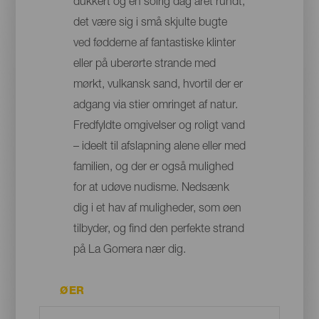
dukkert og en solrig dag året rundt,
det være sig i små skjulte bugte
ved fødderne af fantastiske klinter
eller på uberørte strande med
mørkt, vulkansk sand, hvortil der er
adgang via stier omringet af natur.
Fredfyldte omgivelser og roligt vand
– ideelt til afslapning alene eller med
familien, og der er også mulighed
for at udøve nudisme. Nedsænk
dig i et hav af muligheder, som øen
tilbyder, og find den perfekte strand
på La Gomera nær dig.
ØER