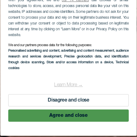
With your agreement, we and
our 14 partners
use cookies or similar
technologies to store, access, and process personal data like your visit on this
website, IP addresses and cookie identifiers. Some partners do not ask for your
consent to process your data and rely on their legitimate business interest. You
can withdraw your consent or object to data processing based on legitimate
interest at any time by clicking on “Learn More” or in our Privacy Policy on this
website.
We and our partners process data for the following purposes:
Personalised advertising and content, advertising and content measurement, audience
research and services development
, Precise geolocation data, and identification
through device scanning
, Store and/or access information on a device
, Technical
cookies
Learn More →
Disagree and close
Agree and close