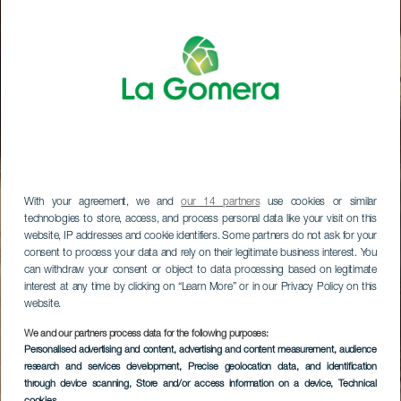
With your agreement, we and
our 14 partners
use cookies or similar
technologies to store, access, and process personal data like your visit on this
website, IP addresses and cookie identifiers. Some partners do not ask for your
consent to process your data and rely on their legitimate business interest. You
can withdraw your consent or object to data processing based on legitimate
interest at any time by clicking on “Learn More” or in our Privacy Policy on this
website.
We and our partners process data for the following purposes:
Personalised advertising and content, advertising and content measurement, audience
research and services development
, Precise geolocation data, and identification
through device scanning
, Store and/or access information on a device
, Technical