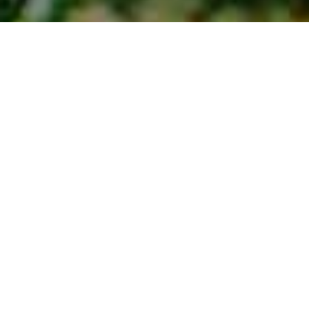
Charmerende
>
La
>
Landejendom
Steder
Gomera
Et område i El Barranco de Ingenio
I den allerhøjeste del af El Barranco de Ingenio finder vi et
område ved bjergets fod, hvor der tidligere fandtes frodige
laurbærskove, som blev fældet i løbet af de første
århundreder efter erobringen, da sukkerfabrikkerne havde
brug for træ til produktionen. I stedet for skov findes her i
dag et landskab, som har bevaret sine enestående
dyrkningsterrasser, samt palmetræer og ca. 35 bygninger,
hvoraf de fleste er blevet moderniseret på en måde, der
ikke har bevaret deres oprindelige kolonistil.