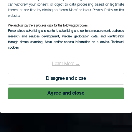
can withdraw your consent or object to data processing based on legitimate
interest at any time by clicking on “Learn More” or in our Privacy Policy on this
website.
We and our partners process data for the following purposes:
LA GOMERA
Personalised advertising and content, advertising and content measurement, audience
research and services development
, Precise geolocation data, and identification
Los Loros - El Carmen
through device scanning
, Store and/or access information on a device
, Technical
cookies
Learn More →
Disagree and close
Agree and close