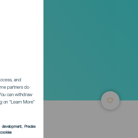
 access, and
Some partners do
. You can withdraw
ing on “Learn More”
s development
, Precise
l cookies