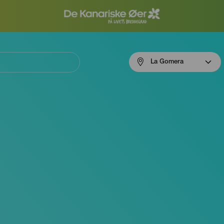
Menú
La Gomera
navigation
La
Gomera