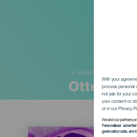
LA GOMERA
With your agreem
Otte pers
process personal d
not ask for your c
your consent or ob
or in our Privacy P
We and our partners pr
Personalised advertis
Imagen
geolocation data, and i
Listado