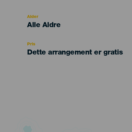
del
evento
Alder
Edad
Alle Aldre
Recomendada
Pris
Dette arrangement er gratis