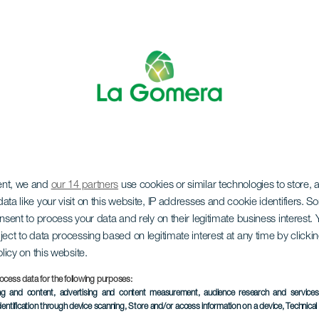
ent, we and
our 14 partners
use cookies or similar technologies to store,
pektiver
ata like your visit on this website, IP addresses and cookie identifiers. 
onsent to process your data and rely on their legitimate business interest
ject to data processing based on legitimate interest at any time by click
olicy on this website.
ocess data for the following purposes:
ing and content, advertising and content measurement, audience research and service
TIDLIGERE EVENTS
dentification through device scanning
, Store and/or access information on a device
, Technica