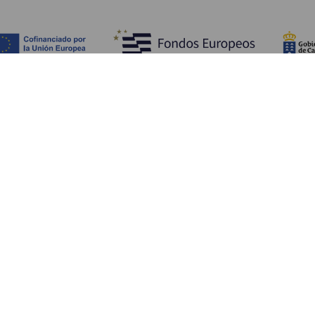
TING, MAN BØR SE OG FORETAGE SIG
Charmerende steder på La Gomera
Stier på La Gomera
Strande på La Gomera
Museer og seværdigheder
Fritidscentre på La Gomera