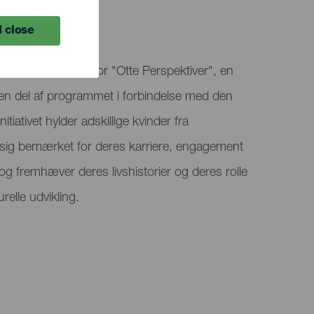
 close
 Gran Rey er vært for "Otte Perspektiver", en
en del af programmet i forbindelse med den
itiativet hylder adskillige kvinder fra
sig bemærket for deres karriere, engagement
, og fremhæver deres livshistorier og deres rolle
relle udvikling.