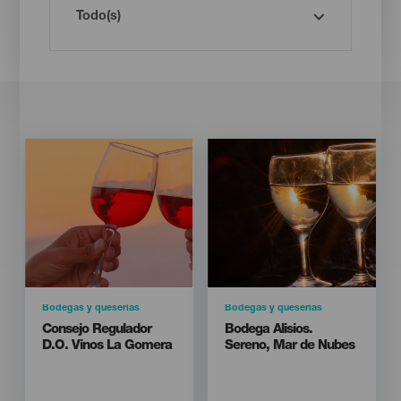
Imagen
Imagen
Imagen
Imagen
Listado
Listado
Categoría
Bodegas y queserías
Categoría
Bodegas y queserías
Titular
Titular
Consejo Regulador
Bodega Alisios.
D.O. Vinos La Gomera
Sereno, Mar de Nubes
Isla
Isla
LA GOMERA
LA GOMERA