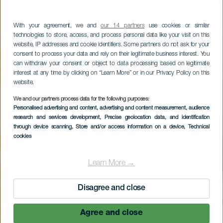
With your agreement, we and
our 14 partners
use cookies or similar
technologies to store, access, and process personal data like your visit on this
website, IP addresses and cookie identifiers. Some partners do not ask for your
consent to process your data and rely on their legitimate business interest. You
can withdraw your consent or object to data processing based on legitimate
interest at any time by clicking on “Learn More” or in our Privacy Policy on this
website.
We and our partners process data for the following purposes:
Personalised advertising and content, advertising and content measurement, audience
research and services development
, Precise geolocation data, and identification
through device scanning
, Store and/or access information on a device
, Technical
cookies
Learn More →
Disagree and close
Agree and close