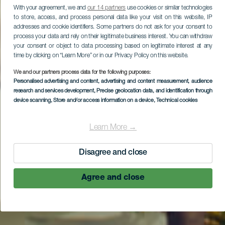
With your agreement, we and
our 14 partners
use cookies or similar technologies
to store, access, and process personal data like your visit on this website, IP
addresses and cookie identifiers. Some partners do not ask for your consent to
process your data and rely on their legitimate business interest. You can withdraw
your consent or object to data processing based on legitimate interest at any
time by clicking on “Learn More” or in our Privacy Policy on this website.
We and our partners process data for the following purposes:
Personalised advertising and content, advertising and content measurement, audience
research and services development
, Precise geolocation data, and identification through
device scanning
, Store and/or access information on a device
, Technical cookies
Learn More →
Disagree and close
Agree and close